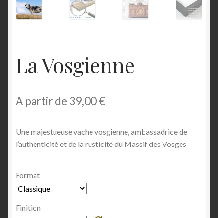
Livraisons et retours
Mon compte
La Vosgienne
Paiement sécurisé
Panier
A partir de
39,00
€
Politique de confidentialité
Une majestueuse vache vosgienne, ambassadrice de
l’authenticité et de la rusticité du Massif des Vosges
Politique de cookies (UE)
Reporter photographe à Gérardmer
Format
Validation de la commande
Finition