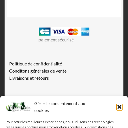
Les
options
peuvent
être
choisies
paiement sécurisé
sur
la
page
du
Politique de confidentialité
produit
Conditons générales de vente
Livraisons et retours
Paiement sécurisé
Gérer le consentement aux
Foire aux Questions
cookies
A propos du photographe
Pour offrir les meilleures expériences, nous utilisons des technologies
telles que les cookies pour stocker et/ou accéder aux informations des