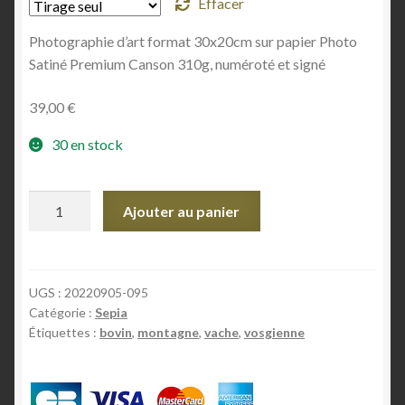
Effacer
Photographie d’art format 30x20cm sur papier Photo
Satiné Premium Canson 310g, numéroté et signé
39,00
€
30 en stock
quantité
Ajouter au panier
de
La
Vosgienne
UGS :
20220905-095
Catégorie :
Sepia
Étiquettes :
bovin
,
montagne
,
vache
,
vosgienne