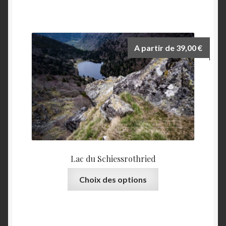
a
plusieurs
variations.
Les
A partir de
39,00
€
options
peuvent
être
choisies
sur
la
page
du
produit
Lac du Schiessrothried
Ce
Choix des options
produit
a
plusieurs
variations.